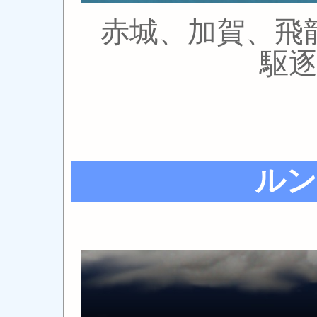
赤城、加賀、飛龍
駆
ルン