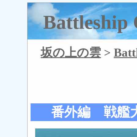
Battlesh
坂の上の雲
>
Batt
番外編 戦艦