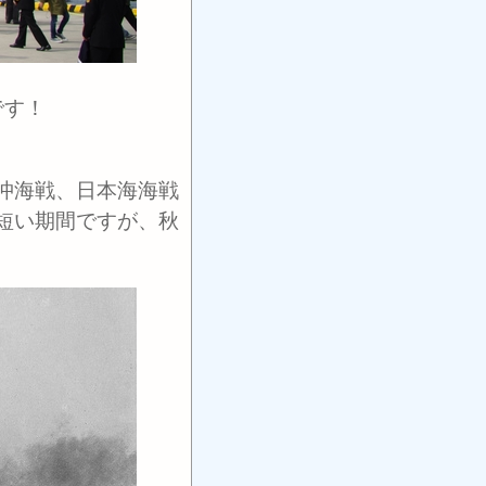
力です！
沖海戦、日本海海戦
短い期間ですが、秋