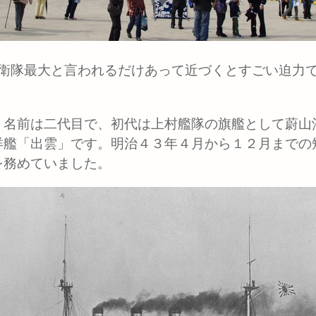
衛隊最大と言われるだけあって近づくとすごい迫
名前は二代目で、初代は上村艦隊の旗艦として蔚山
洋艦「出雲」です。明治４３年４月から１２月までの
を務めていました。