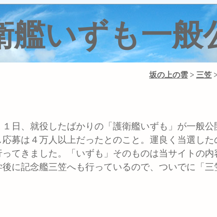
衛艦いずも一般
坂の上の雲
>
三笠
１日、就役したばかりの「護衛艦いずも」が一般公
し応募は４万人以上だったとのこと。運良く当選した
行ってきました。「いずも」そのものは当サイトの内
学後に記念艦三笠へも行っているので、ついでに「三