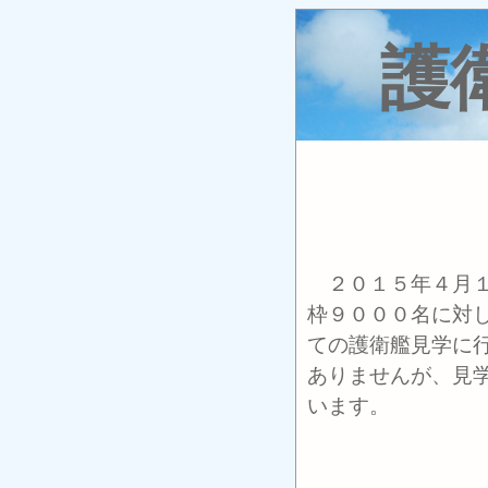
護
２０１５年４月１
枠９０００名に対
ての護衛艦見学に
ありませんが、見
います。