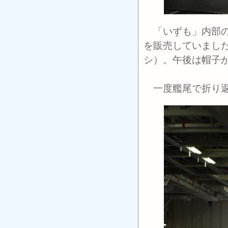
「いずも」内部の
を販売していまし
シ）。午後は帽子
一度艦尾で折り返