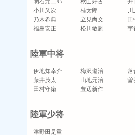
明石元二郎
秋山好古
井
小川又次
桂太郎
川
乃木希典
立見尚文
田
福島安正
松川敏胤
宇
陸軍中将
伊地知幸介
梅沢道治
落
藤井茂太
山地元治
曽
田村守衛
豊辺新作
陸軍少将
津野田是重