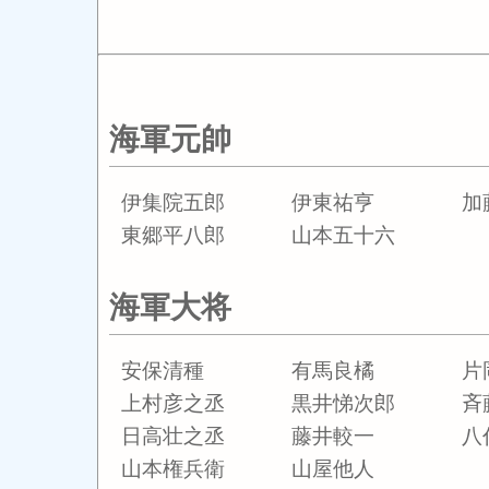
海軍元帥
伊集院五郎
伊東祐亨
加
東郷平八郎
山本五十六
海軍大将
安保清種
有馬良橘
片
上村彦之丞
黒井悌次郎
斉
日高壮之丞
藤井較一
八
山本権兵衛
山屋他人