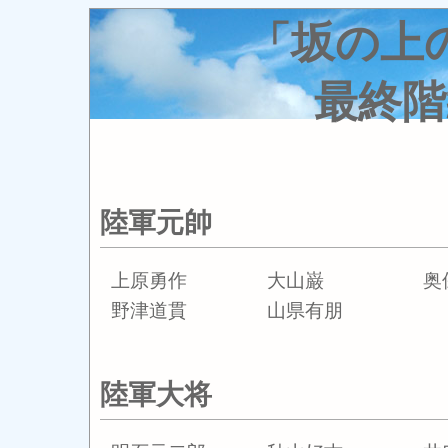
「坂の上
最終階
陸軍元帥
上原勇作
大山巌
奥
野津道貫
山県有朋
陸軍大将