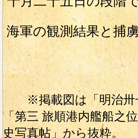
十月二十五日の段階
海軍の観測結果と捕
※掲載図は「明治卅七
「第三 旅順港内艦船之
史写真帖」から抜粋。