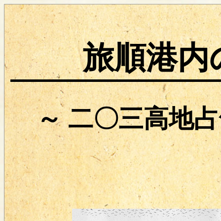
旅順港内
～ 二〇三高地