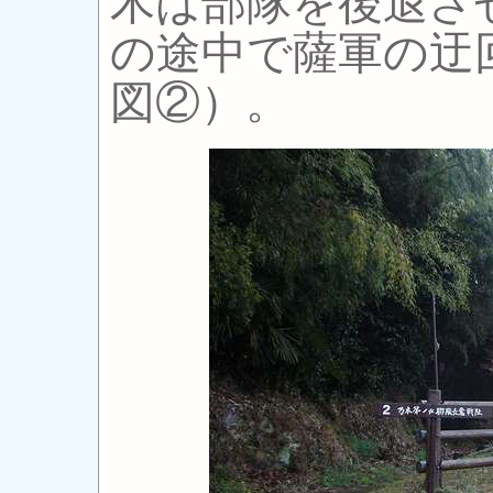
木は部隊を後退さ
の途中で薩軍の迂
図②）。