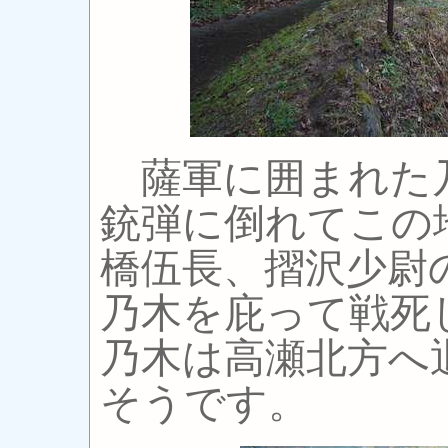
薩軍に囲まれた
銃弾に倒れてこの
橋伍長、摺沢少尉
乃木を庇って戦死
乃木は高瀬北方へ
そうです。