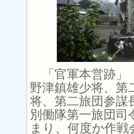
「官軍本営跡」（
野津鎮雄少将、第
将、第二旅団参謀
別働隊第一旅団司
まり、何度か作戦