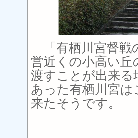
「有栖川宮督戦の
営近くの小高い丘
渡すことが出来る
あった有栖川宮は
来たそうです。