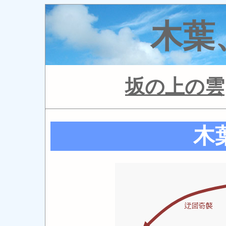
木葉
坂の上の雲
木