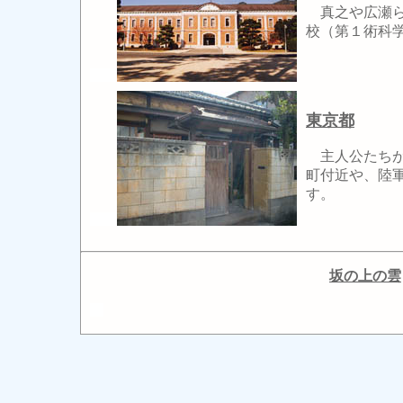
真之や広瀬ら
校（第１術科
東京都
主人公たちが
町付近や、陸
す。
坂の上の雲