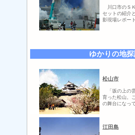
川口市のＳＫ
セットの紹介
影現場レポー
ゆかりの地探
松山市
「坂の上の雲
育った松山。
の舞台になっ
江田島