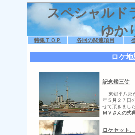
スペシャルド
ゆか
特集ＴＯＰ
各回の関連項目
ロケ地
記念艦三笠
東郷平八郎が
年５月２７日
せて頂きまし
ＭＶさんの式
ロケセット、