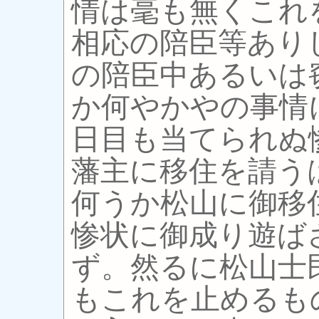
情は毫も無くこれ
相応の陪臣等あり
の陪臣中あるいは
か何やかやの事情
日目も当てられぬ
藩主に移住を請う
何うか松山に御移
惨状に御成り遊ば
ず。然るに松山士
もこれを止めるも