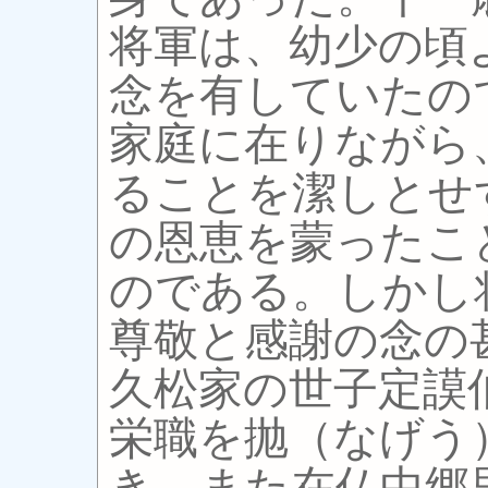
将軍は、幼少の頃
念を有していたの
家庭に在りながら
ることを潔しとせ
の恩恵を蒙ったこ
のである。しかし
尊敬と感謝の念の
久松家の世子定謨
栄職を抛（なげう
き、また在仏中郷