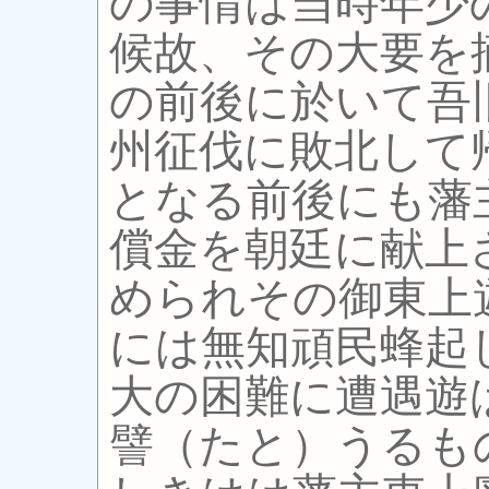
の事情は当時年少
候故、その大要を
の前後に於いて吾
州征伐に敗北して
となる前後にも藩
償金を朝廷に献上
められその御東上
には無知頑民蜂起
大の困難に遭遇遊
譬（たと）うるも