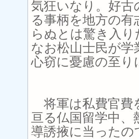
気狂いなり。好古
る事柄を地方の有
らぬとは驚き入り
なお松山士民が学
心窃に憂慮の至り
将軍は私費官費
亘る仏国留学中、
導誘掖に当ったの