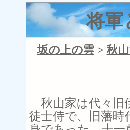
将軍
坂の上の雲
>
秋山
秋山家は代々旧
徒士侍で、旧藩時
身であった。十一