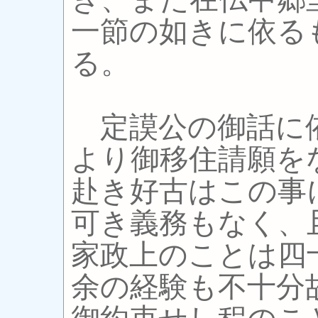
一節の如きに依る
る。
定謨公の御話に
より御移住請願を
赴き好古はこの事
可き義務もなく、
家政上のことは四
余の経験も不十分