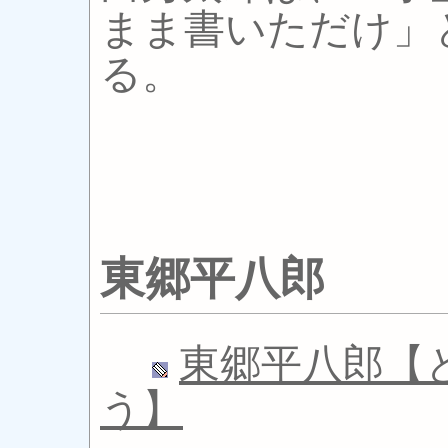
まま書いただけ」
る。
東郷平八郎
東郷平八郎【
う】