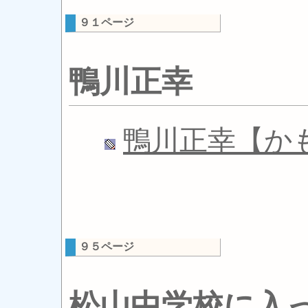
９１ページ
鴨川正幸
鴨川正幸【か
９５ページ
松山中学校に入