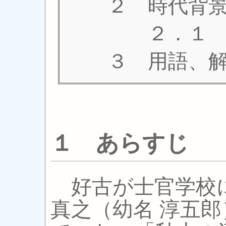
２ 時代背
２．１ 明
３ 用語、解
１ あらすじ
好古が士官学校
真之（幼名 淳五