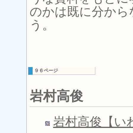
のかは既に分から
う。
９６ページ
岩村高俊
岩村高俊【い