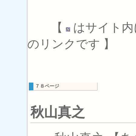
【
はサイト内
のリンクです 】
７８ページ
秋山真之