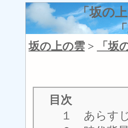
「坂の上
「
坂の上の雲
>
「坂
目次
１ あらす