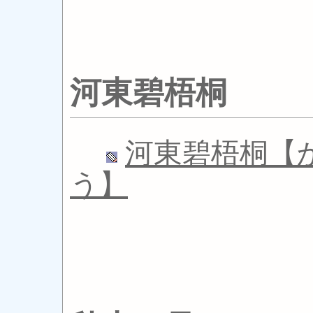
河東碧梧桐
河東碧梧桐【
う】