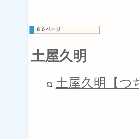
８６ページ
土屋久明
土屋久明【つ