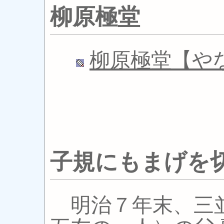
柳原極堂
柳原極堂【や
子規にもまげを
明治７年末、三