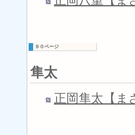
正岡八重【ま
９０ページ
隼太
正岡隼太【ま