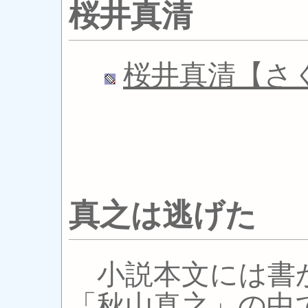
桜井真清
桜井真清【さ
真之は逃げた
小説本文には書
「秋山真之」の中